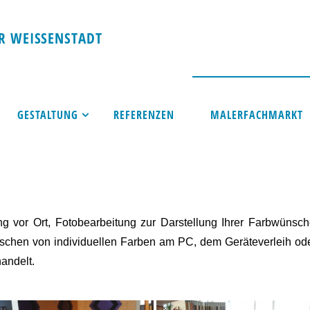
R
W
E
I
SS
E
N
S
T
A
D
T
GESTALTUNG
REFERENZEN
MALERFACHMARKT
ng vor Ort, Fotobearbeitung zur Darstellung Ihrer Farbwünsc
schen von individuellen Farben am PC, dem Geräteverleih ode
andelt.