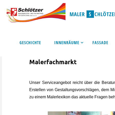
Skip
to
M
A
L
E
R
S
C
H
L
Ö
T
Z
E
content
Home
Malerfachmarkt
GESCHICHTE
INNENRÄUME
FASSADE
Malerfachmarkt
Unser Serviceangebot reicht über die Beratu
Erstellen von Gestaltungsvorschlägen, dem Mi
zu einem Malerlexikon das aktuelle Fragen beh