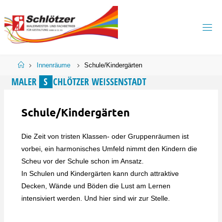
Skip
to
content
Home
Innenräume
Schule/Kindergärten
M
A
L
E
R
S
C
H
L
Ö
T
Z
E
R
W
E
I
SS
E
N
S
T
A
D
T
Schule/Kindergärten
Die Zeit von tristen Klassen- oder Gruppenräumen ist
vorbei, ein harmonisches Umfeld nimmt den Kindern die
Scheu vor der Schule schon im Ansatz.
In Schulen und Kindergärten kann durch attraktive
Decken, Wände und Böden die Lust am Lernen
intensiviert werden. Und hier sind wir zur Stelle.