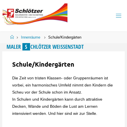
Skip
to
content
Home
Innenräume
Schule/Kindergärten
M
A
L
E
R
S
C
H
L
Ö
T
Z
E
R
W
E
I
SS
E
N
S
T
A
D
T
Schule/Kindergärten
Die Zeit von tristen Klassen- oder Gruppenräumen ist
vorbei, ein harmonisches Umfeld nimmt den Kindern die
Scheu vor der Schule schon im Ansatz.
In Schulen und Kindergärten kann durch attraktive
Decken, Wände und Böden die Lust am Lernen
intensiviert werden. Und hier sind wir zur Stelle.